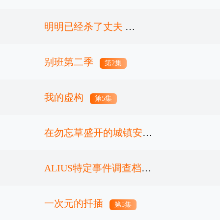
明明已经杀了丈夫
别班第二季
第5集
第2集
我的虚构
第5集
在勿忘草盛开的城镇安昙
野诊疗记
ALIUS特定事件调查档案
第6集
一次元的扦插
第3集
第5集