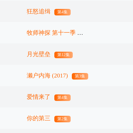
狂怒追缉
第4集
牧师神探 第十一季
月光壁垒
第8集
第12集
濑户内海 (2017)
第3集
爱情来了
第4集
你的第三
第2集