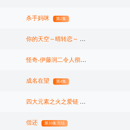
三季
杀手妈咪
第17集
第2集
你的天空～晴转恋～
怪奇-伊藤润二令人彻夜
第1集
难眠的奇异故事－
成名在望
第4集
四大元素之火之爱链
第4集
偿还
第4集
第10集完结