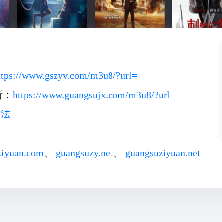
ttps://www.gszyv.com/m3u8/?url=
析：
https://www.guangsujx.com/m3u8/?url=
方法
ziyuan.com
、
guangsuzy.net
、
guangsuziyuan.net