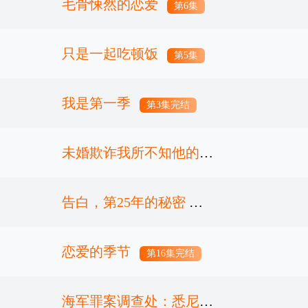
毛骨悚然的恋爱
第6集
只是一起吃顿饭
第5集
我是第一季
第3集完结
未婚欺诈我所不知他的真
面目
告白，第25年的秘密
第3集
恋爱的季节
第4集
第16集完结
海军罪案调查处：悉尼第