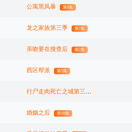
公寓黑风暴
第8集
龙之家族第三季
第7集
亲吻要在搜查后
第2集
西区帮派
第5集
行尸走肉死亡之城第三季
婚姻之后
第2集
第10集