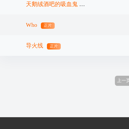
天鹅绒酒吧的吸血鬼
Who
正片
正片
导火线
正片
上一