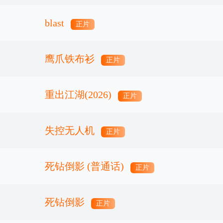
blast
正片
鹰爪铁布衫
正片
重出江湖(2026)
正片
失控无人机
正片
死钻倒影 (普通话)
正片
死钻倒影
正片