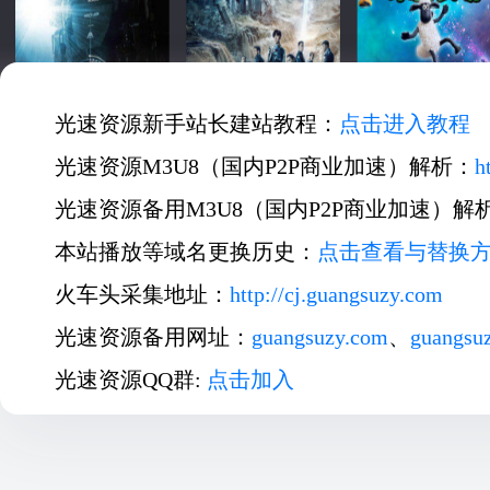
光速资源新手站长建站教程：
点击进入教程
光速资源M3U8（国内P2P商业加速）解析：
h
光速资源备用M3U8（国内P2P商业加速）解
本站播放等域名更换历史：
点击查看与替换
火车头采集地址：
http://cj.guangsuzy.com
光速资源备用网址：
guangsuzy.com
、
guangsu
光速资源QQ群:
点击加入