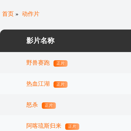
首页
»
动作片
影片名称
野兽赛跑
正片
热血江湖
正片
怒杀
正片
阿喀琉斯归来
正片