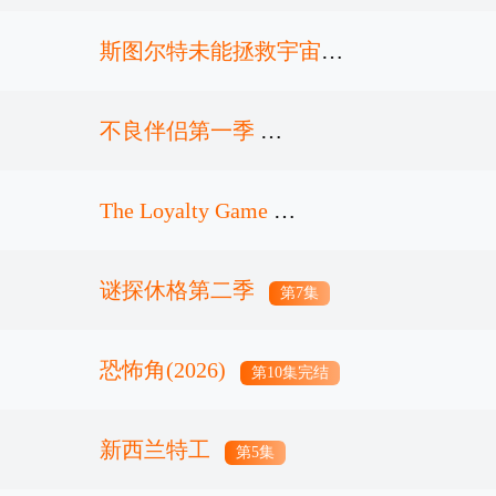
斯图尔特未能拯救宇宙
不良伴侣第一季
第2集
The Loyalty Game
第6集完结
谜探休格第二季
第10集
第7集
恐怖角(2026)
第10集完结
新西兰特工
第5集