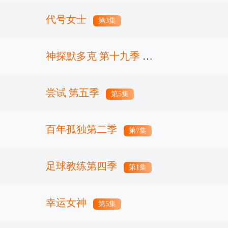
代号女士
第3集
神探默多克 第十九季
尝试 第五季
第7集
第5集
百年孤独第二季
第7集
足球教练第四季
第1集
幸运女神
第5集