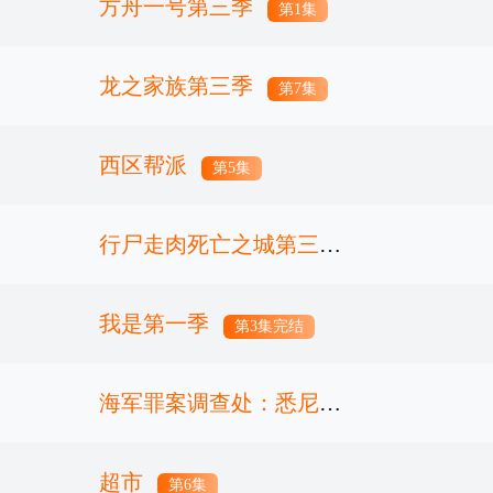
方舟一号第三季
第8集
第1集
龙之家族第三季
第7集
西区帮派
第5集
行尸走肉死亡之城第三季
我是第一季
第2集
第3集完结
海军罪案调查处：悉尼第
三季
超市
第17集
第6集