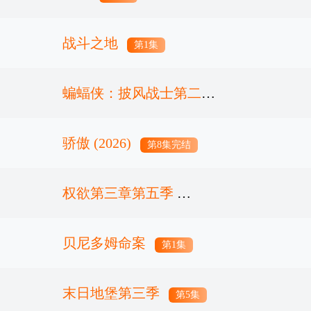
战斗之地
第1集
蝙蝠侠：披风战士第二季
骄傲 (2026)
第10集完结
第8集完结
权欲第三章第五季
贝尼多姆命案
第7集
第1集
末日地堡第三季
第5集