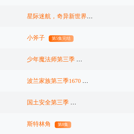
星际迷航，奇异新世界第
四季
小斧子
第3集
第5集完结
少年魔法师第三季
波兰家族第三季1670
第4集
国土安全第三季
第8集
斯特林角
第12集完结
第8集