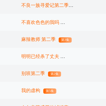
人
不良一族寻爱记第二季
第3集
不喜欢色色的我吗
第4集
麻辣教师 第二季
第5集
第3集
明明已经杀了丈夫
别班第二季
第5集
第2集
我的虚构
第5集