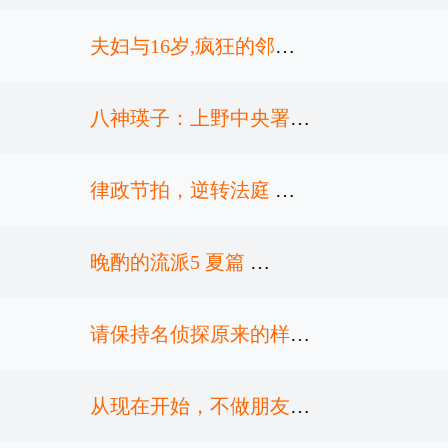
夫妇与16岁,疯狂的邻居
八神瑛子：上野中央署组
第5集
织犯罪对策课
律政节拍，逆转法庭
第3集
晚酌的流派5 夏篇
第2集
请保持名侦探原来的样子
第5集
从现在开始，不做朋友了
第3集