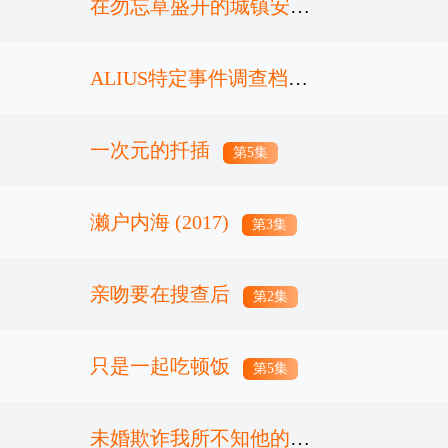
在勿忘草盛开的城镇安昙
野诊疗记
ALIUS特定事件调查档案
第6集
一次元的扦插
第3集
第5集
濑户内海 (2017)
第3集
亲吻要在搜查后
第2集
只是一起吃顿饭
第5集
未婚欺诈我所不知他的真