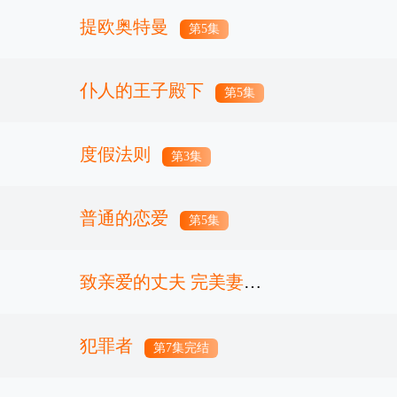
吧
提欧奥特曼
第6集
第5集
仆人的王子殿下
第5集
度假法则
第3集
普通的恋爱
第5集
致亲爱的丈夫 完美妻子
的谎言
犯罪者
第5集
第7集完结