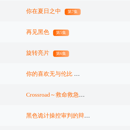
你在夏日之中
第7集
再见黑色
第5集
旋转亮片
第6集
你的喜欢无与伦比
Crossroad～救命救急的
第4集
约定
黑色诡计操控审判的辩护
第5集