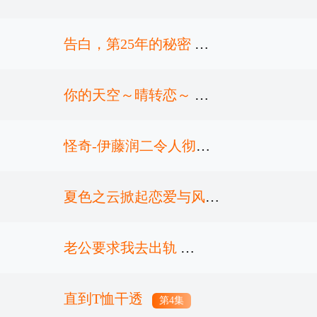
面目
告白，第25年的秘密
第3集
你的天空～晴转恋～
第4集
怪奇-伊藤润二令人彻夜
第1集
难眠的奇异故事－
夏色之云掀起恋爱与风暴
老公要求我去出轨
第4集
第4集
直到T恤干透
第4集
第4集