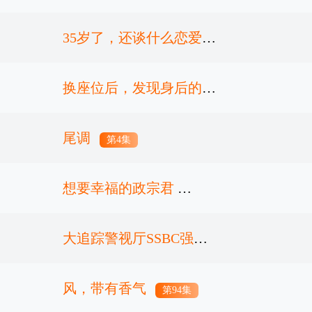
35岁了，还谈什么恋爱
第6集
换座位后，发现身后的男
第5集
生好像喜欢我
尾调
第4集
第1集
想要幸福的政宗君
大追踪警视厅SSBC强行
第5集
犯系第二季
风，带有香气
第3集
第94集