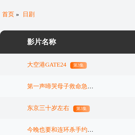
首页
»
日剧
影片名称
大空港GATE24
第3集
第一声啼哭母子救命急救
班
东京三十岁左右
第5集
第3集
今晚也要和连环杀手约会