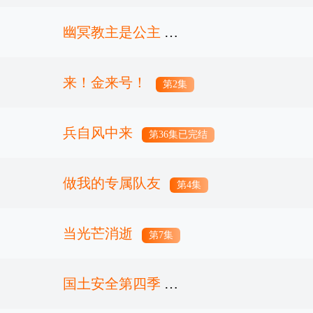
幽冥教主是公主
来！金来号！
第15集已完结
第2集
兵自风中来
第36集已完结
做我的专属队友
第4集
当光芒消逝
第7集
国土安全第四季