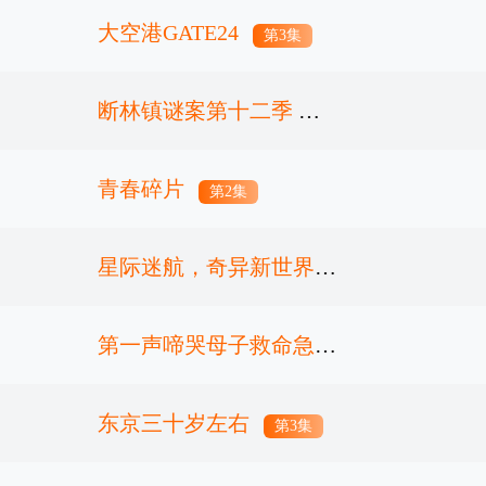
大空港GATE24
第12集完结
第3集
断林镇谜案第十二季
青春碎片
第2集
第2集
星际迷航，奇异新世界第
四季
第一声啼哭母子救命急救
第3集
班
东京三十岁左右
第5集
第3集