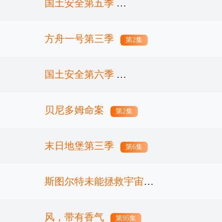
国土安全第五季
方舟一号第三季
第12集完结
第2集
国土安全第六季
贝尼多姆命案
第12集完结
第2集
末日地堡第三季
第6集
斯图尔特未能拯救宇宙
风，带有香气
第3集
第95集