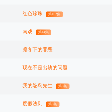
红色珍珠
第4集
第102集
南戏
第14集
凛冬下的罪恶
现在不是出轨的问题
第26集已完结
我的鸵鸟先生
第4集
第6集
度假法则
第6集