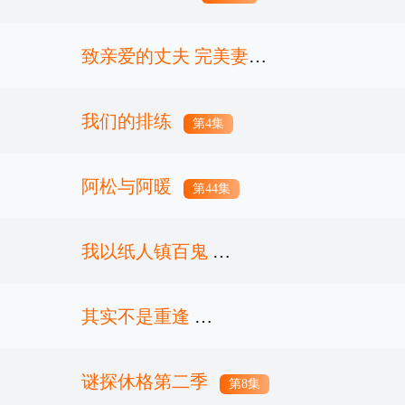
致亲爱的丈夫 完美妻子
的谎言
我们的排练
第6集
第4集
阿松与阿暖
第44集
我以纸人镇百鬼
其实不是重逢
第10集已完结
谜探休格第二季
第16集已完结
第8集