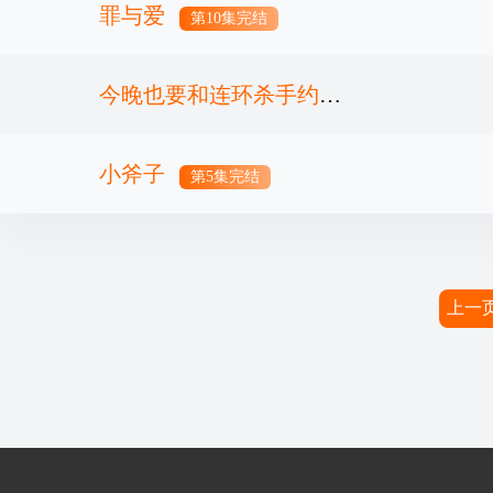
罪与爱
第10集完结
今晚也要和连环杀手约会
小斧子
第6集
第5集完结
上一