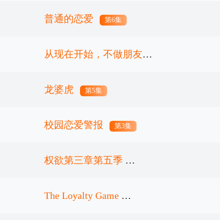
普通的恋爱
第6集
从现在开始，不做朋友了
吧
龙婆虎
第7集
第5集
校园恋爱警报
第3集
权欲第三章第五季
The Loyalty Game
第8集完结