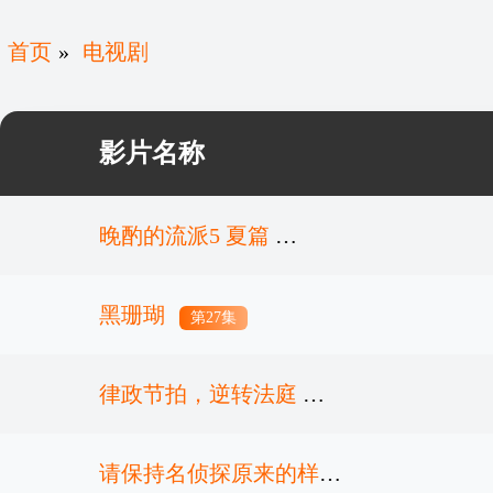
首页
»
电视剧
影片名称
晚酌的流派5 夏篇
黑珊瑚
第6集
第27集
律政节拍，逆转法庭
请保持名侦探原来的样子
第3集