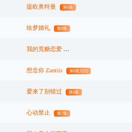
提欧奥特曼
第12集
第6集
绘梦婚礼
第8集
我的荒糖恋爱
想念你 Zantiis
第12集完结
第8集完结
爱来了别错过
第4集
心动禁止
第7集