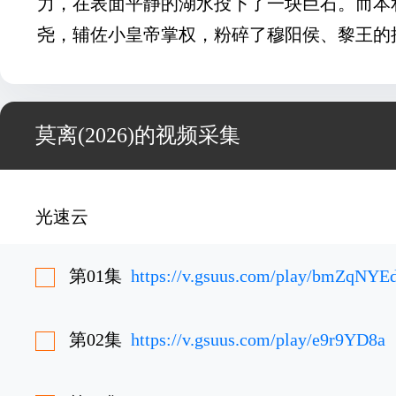
力，在表面平静的湖水投下了一块巨石。而本
尧，辅佐小皇帝掌权，粉碎了穆阳侯、黎王的
莫离(2026)的视频采集
光速云
第01集
https://v.gsuus.com/play/bmZqNYE
第02集
https://v.gsuus.com/play/e9r9YD8a