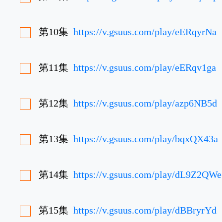
第10集
https://v.gsuus.com/play/eERqyrNa
第11集
https://v.gsuus.com/play/eERqv1ga
第12集
https://v.gsuus.com/play/azp6NB5d
第13集
https://v.gsuus.com/play/bqxQX43a
第14集
https://v.gsuus.com/play/dL9Z2QWe
第15集
https://v.gsuus.com/play/dBBryrYd