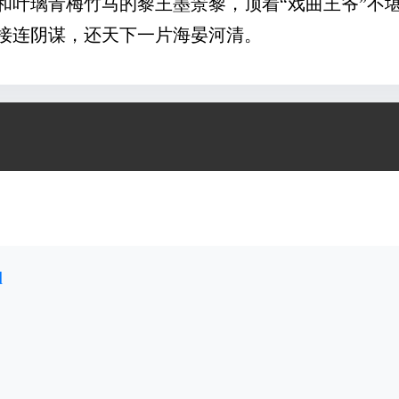
和叶璃青梅竹马的黎王墨景黎，顶着“戏曲王爷”不
接连阴谋，还天下一片海晏河清。
d