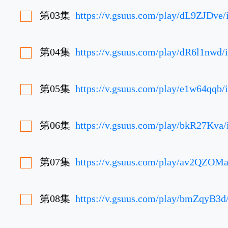
第03集
https://v.gsuus.com/play/dL9ZJDve
第04集
https://v.gsuus.com/play/dR6l1nwd
第05集
https://v.gsuus.com/play/e1w64qqb
第06集
https://v.gsuus.com/play/bkR27Kva
第07集
https://v.gsuus.com/play/av2QZOM
第08集
https://v.gsuus.com/play/bmZqyB3d