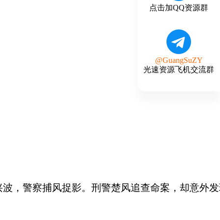
点击加QQ资源群
@GuangSuZY
光速资源飞机交流群
兴波，警察捕风捉影。刑警楚风追查命案，却意外发