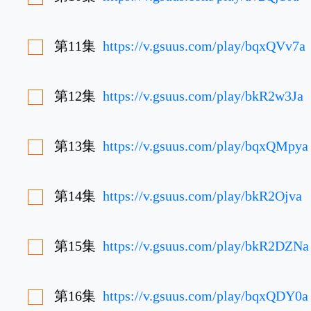
第11集
https://v.gsuus.com/play/bqxQVv7a
第12集
https://v.gsuus.com/play/bkR2w3Ja
第13集
https://v.gsuus.com/play/bqxQMpya
第14集
https://v.gsuus.com/play/bkR2Ojva
第15集
https://v.gsuus.com/play/bkR2DZNa
第16集
https://v.gsuus.com/play/bqxQDY0a