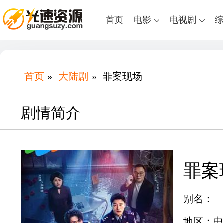
首页
电影
电视剧
首页
»
大陆剧
»
罪案现场
剧情简介
罪案
别名：
地区：中