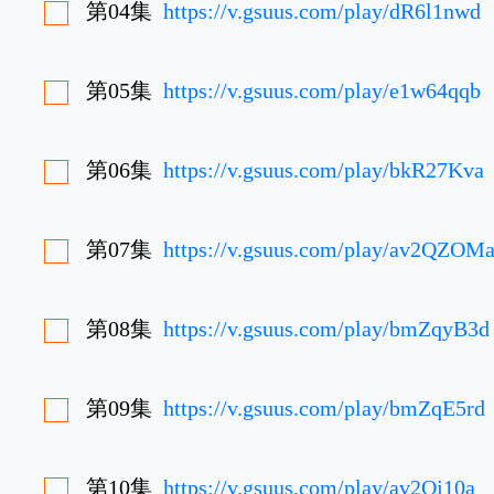
第04集
https://v.gsuus.com/play/dR6l1nwd
第05集
https://v.gsuus.com/play/e1w64qqb
第06集
https://v.gsuus.com/play/bkR27Kva
第07集
https://v.gsuus.com/play/av2QZOM
第08集
https://v.gsuus.com/play/bmZqyB3d
第09集
https://v.gsuus.com/play/bmZqE5rd
第10集
https://v.gsuus.com/play/av2Qj10a