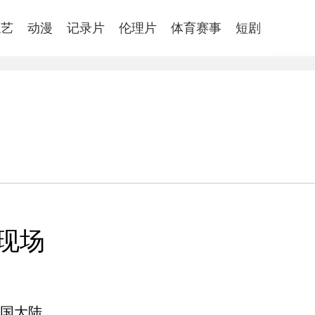
综艺
动漫
记录片
伦理片
体育赛事
短剧
现场
国大陆