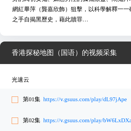
網紅畢萍（龔嘉欣飾）狙擊，以科學解釋一一
之手自揭黑歷史，藉此贖罪…
香港探秘地图（国语）的视频采集
光速云
第01集
https://v.gsuus.com/play/dL97jApe
第02集
https://v.gsuus.com/play/bW6LxDX