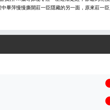
程中畢萍慢慢撕開莊一臣隱藏的另一面，原來莊一臣