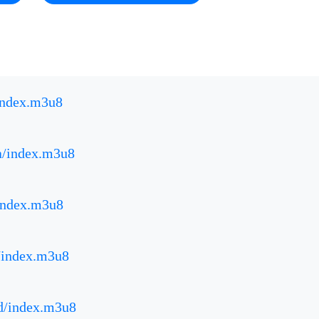
index.m3u8
a/index.m3u8
/index.m3u8
/index.m3u8
d/index.m3u8