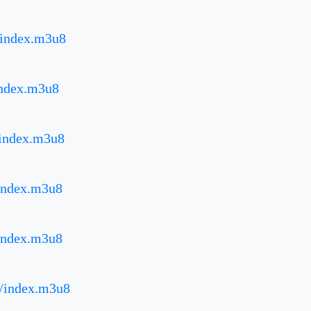
/index.m3u8
index.m3u8
/index.m3u8
/index.m3u8
/index.m3u8
b/index.m3u8