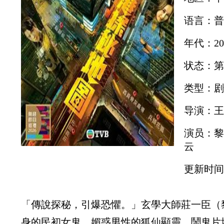
语言：普
年代：20
状态：第
类型：剧
导演：王
演员：黎
云
更新时间：2
「傳說探秘，引爆恐懼。」玄學大師莊一臣（
身的民初女鬼、媚惑男性的狐仙顯靈、鬧鬼片