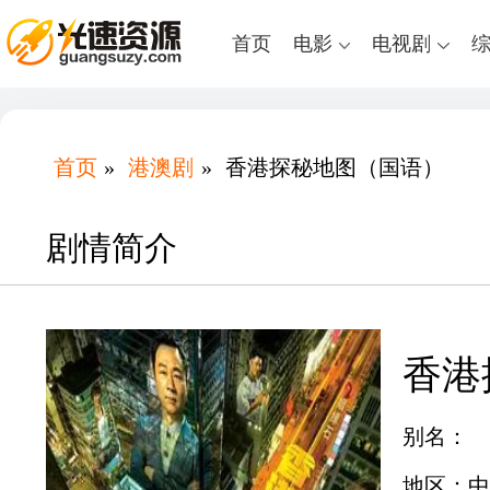
首页
电影
电视剧
首页
»
港澳剧
»
香港探秘地图（国语）
剧情简介
香港
别名：
地区：中