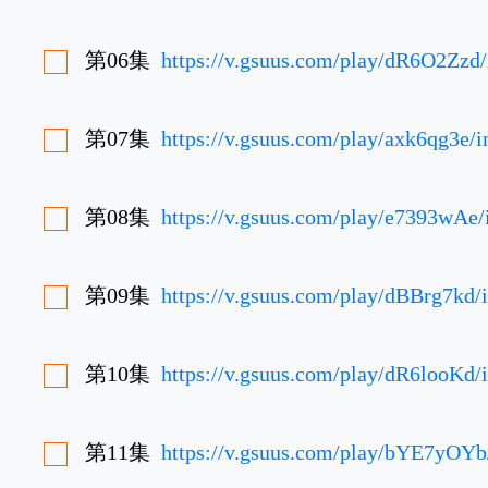
第06集
https://v.gsuus.com/play/dR6O2Zzd
第07集
https://v.gsuus.com/play/axk6qg3e/
第08集
https://v.gsuus.com/play/e7393wAe
第09集
https://v.gsuus.com/play/dBBrg7kd
第10集
https://v.gsuus.com/play/dR6looKd
第11集
https://v.gsuus.com/play/bYE7yOY