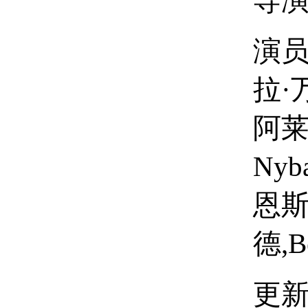
导演
演员
拉·
阿莱克
Nyb
恩斯,
德,Be
更新