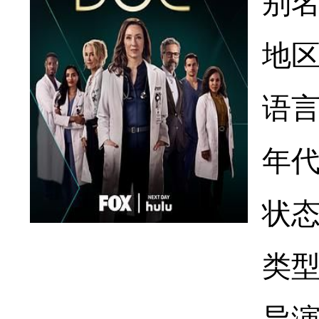
别名：
地
语
年代
状态
类型