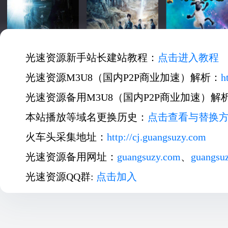
光速资源新手站长建站教程：
点击进入教程
光速资源M3U8（国内P2P商业加速）解析：
h
光速资源备用M3U8（国内P2P商业加速）解
本站播放等域名更换历史：
点击查看与替换
火车头采集地址：
http://cj.guangsuzy.com
光速资源备用网址：
guangsuzy.com
、
guangsu
光速资源QQ群:
点击加入