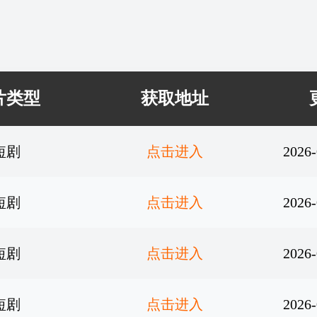
片类型
获取地址
短剧
点击进入
2026-
短剧
点击进入
2026-
短剧
点击进入
2026-
短剧
点击进入
2026-