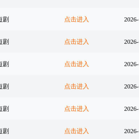
短剧
点击进入
2026-
短剧
点击进入
2026-
短剧
点击进入
2026-
短剧
点击进入
2026-
短剧
点击进入
2026-
短剧
点击进入
2026-