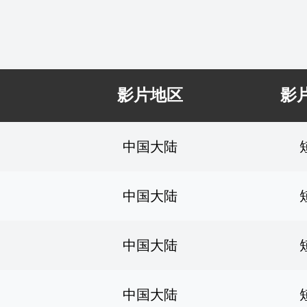
影片地区
影
中国大陆
中国大陆
中国大陆
中国大陆