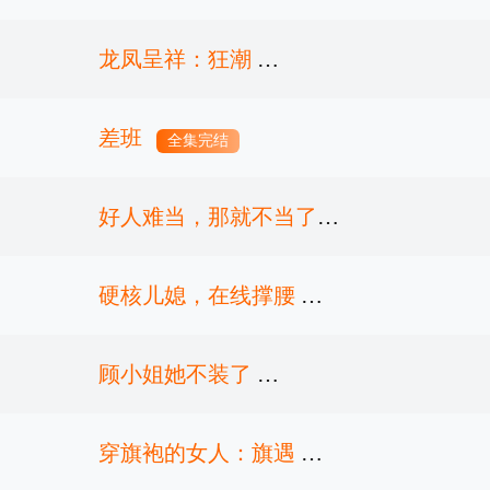
无敌天师
龙凤呈祥：狂潮
全集完结
差班
全集完结
全集完结
好人难当，那就不当了
硬核儿媳，在线撑腰
全集完结
顾小姐她不装了
全集完结
穿旗袍的女人：旗遇
全集完结