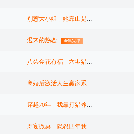
光!
别惹大小姐，她靠山是哮
全集完结
天犬
迟来的热恋
全集完结
全集完结
八朵金花有福，六零猎户
爹进山挖宝藏
离婚后激活人生赢家系统
全集完结
穿越70年，我靠打猎养全
全集完结
家
寿宴掀桌，隐忍四年我封
全集完结