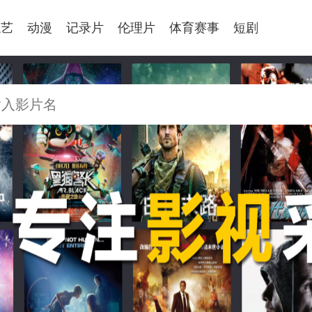
综艺
动漫
记录片
伦理片
体育赛事
短剧