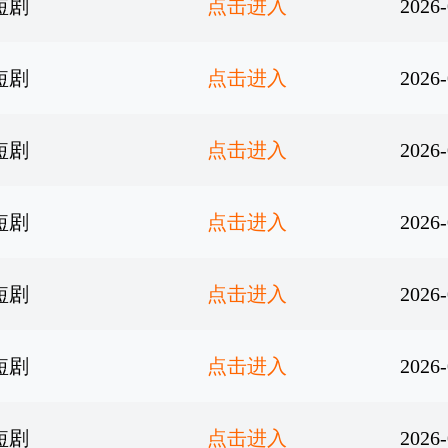
短剧
点击进入
2026-
短剧
点击进入
2026-
短剧
点击进入
2026-
短剧
点击进入
2026-
短剧
点击进入
2026-
短剧
点击进入
2026-
短剧
点击进入
2026-