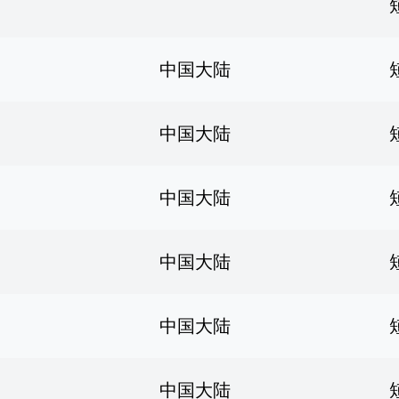
中国大陆
中国大陆
中国大陆
中国大陆
中国大陆
中国大陆