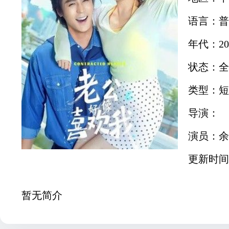
语言：普
年代：20
状态：全
类型：短
导演：
演员：余
更新时间：2
暂无简介