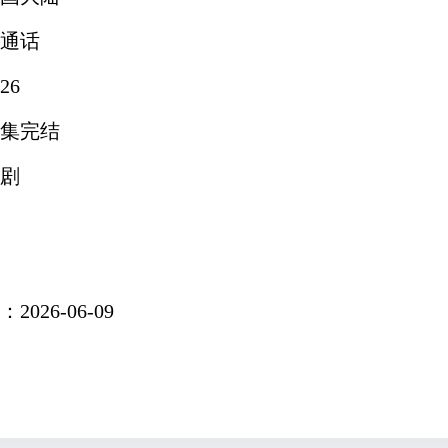
通话
26
集完结
剧
026-06-09