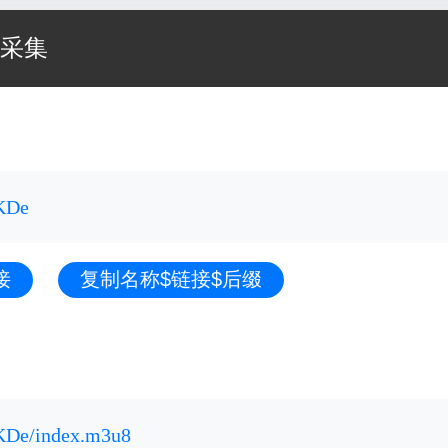
采集
WKDe
接
复制名称$链接$后缀
WKDe/index.m3u8