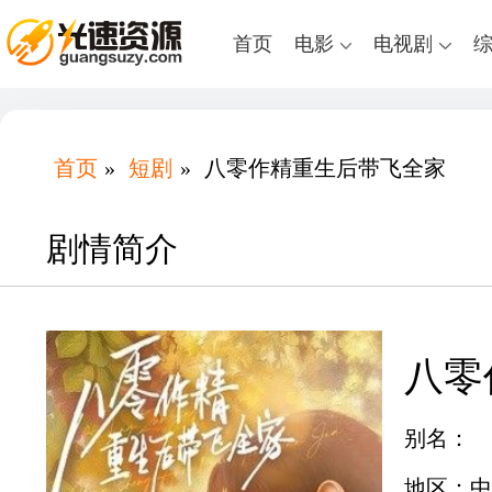
首页
电影
电视剧
首页
»
短剧
»
八零作精重生后带飞全家
剧情简介
八零
别名：
地区：中