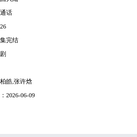
通话
26
集完结
剧
柏皓,张许焓
026-06-09