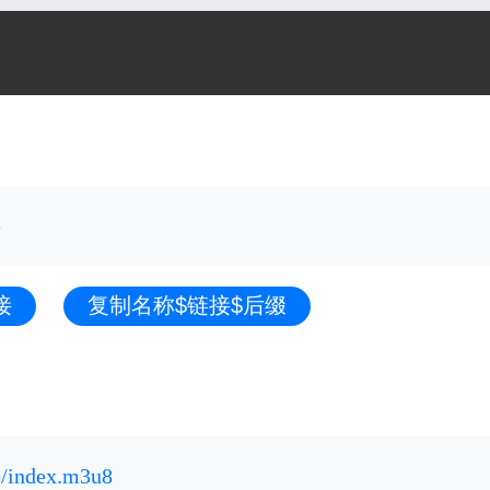
e
接
复制名称$链接$后缀
e/index.m3u8