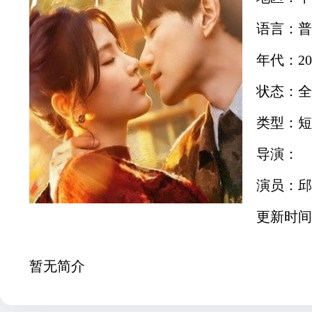
语言：普
年代：20
状态：全
类型：短
导演：
演员：邱
更新时间：2
暂无简介