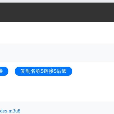
接
复制名称$链接$后缀
ndex.m3u8